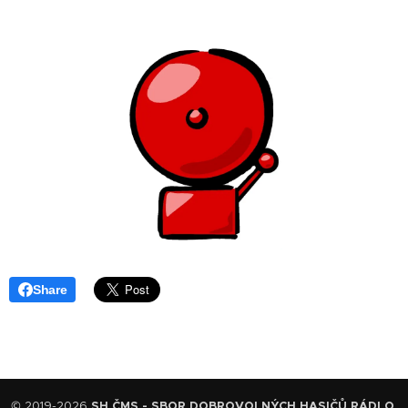
Share
© 2019-2026
SH ČMS - SBOR DOBROVOLNÝCH HASIČŮ RÁDLO
.