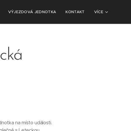
VÝJEZDOVÁ JEDNOTKA
KONTAKT
VÍCE
ická
dnotka na místo události.
polečně s Leteckou