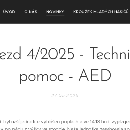
ÚVOD
O NÁS
NOVINKY
KROUŽEK MLADÝCH HASIČŮ
ezd 4/2025 - Techn
pomoc - AED
27.05.2025
 byl naší jednotce vyhlášen poplach a ve 14:18 hod. vyjela je
y po pádu z výšky ve stodole. Naše jednotka zasahovala s