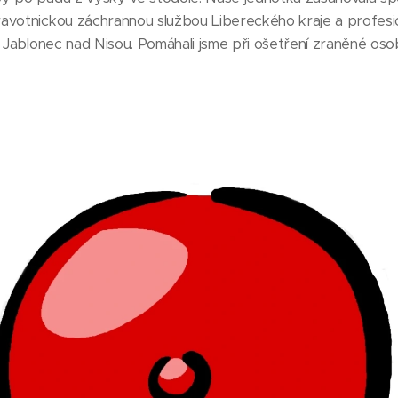
avotnickou záchrannou službou Libereckého kraje a profesio
e Jablonec nad Nisou. Pomáhali jsme při ošetření zraněné os