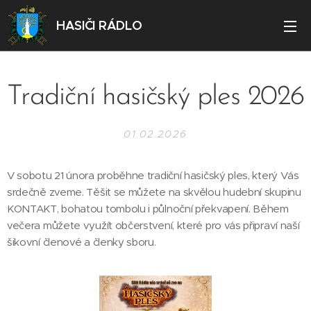
HASIČI RÁDLO
Tradiční hasičský ples 2026
01.02.2026
V sobotu 21 února proběhne tradiční hasičský ples, který Vás
srdečně zveme. Těšit se můžete na skvělou hudební skupinu
KONTAKT, bohatou tombolu i půlnoční překvapení. Během
večera můžete využít občerstvení, které pro vás připraví naší
šikovní členové a členky sboru.