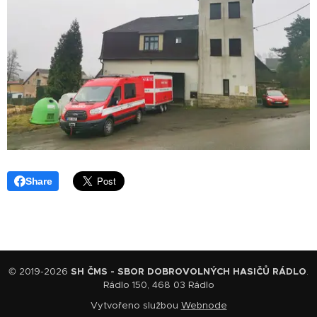
Share
© 2019-2026
SH ČMS - SBOR DOBROVOLNÝCH HASIČŮ RÁDLO
.
Rádlo 150, 468 03 Rádlo
Vytvořeno službou
Webnode