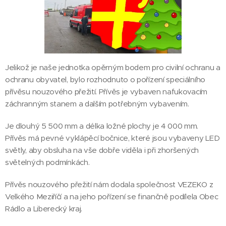
Jelikož je naše jednotka opěrným bodem pro civilní ochranu a
ochranu obyvatel, bylo rozhodnuto o pořízení speciálního
přívěsu nouzového přežití. Přívěs je vybaven nafukovacím
záchranným stanem a dalším potřebným vybavením.
Je dlouhý 5 500 mm a délka ložné plochy je 4 000 mm.
Přívěs má pevné vyklápěcí bočnice, které jsou vybaveny LED
světly, aby obsluha na vše dobře viděla i při zhoršených
světelných podmínkách.
Přívěs nouzového přežití nám dodala společnost VEZEKO z
Velkého Meziříčí a na jeho pořízení se finančně podílela Obec
Rádlo a Liberecký kraj.