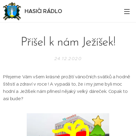
HASIČI RÁDLO
Přišel k nám Ježíšek!
24.12.2020
Přejeme Vám všem krásné prožití vánočních svátků a hodně
štěstí a zdraví v roce ! A vypadá to, že i my jsme byli moc
hodní a Ježíšek nám přinesl nějaký velký dáreček. Copak to
asi bude?