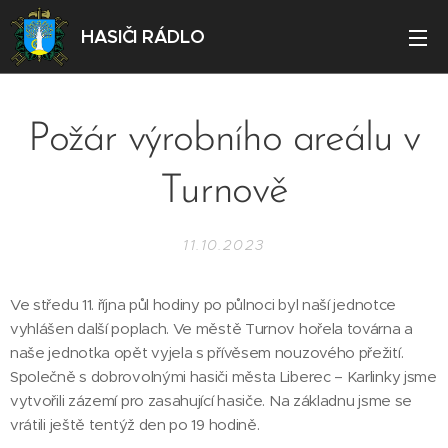
HASIČI RÁDLO
Požár výrobního areálu v
Turnově
11.10.2023
Ve středu 11. října půl hodiny po půlnoci byl naší jednotce
vyhlášen další poplach. Ve městě Turnov hořela továrna a
naše jednotka opět vyjela s přívěsem nouzového přežití.
Společně s dobrovolnými hasiči města Liberec – Karlinky jsme
vytvořili zázemí pro zasahující hasiče. Na základnu jsme se
vrátili ještě tentýž den po 19 hodině.