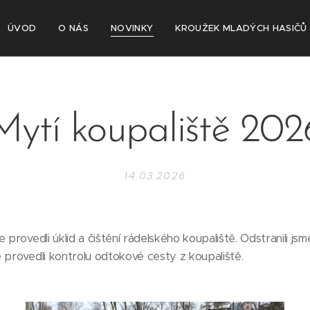
ÚVOD
O NÁS
NOVINKY
KROUŽEK MLADÝCH HASIČŮ
Mytí koupaliště 202
14.03.2026
 provedli úklid a čištění rádelského koupaliště. Odstranili js
 provedli kontrolu odtokové cesty z koupaliště.