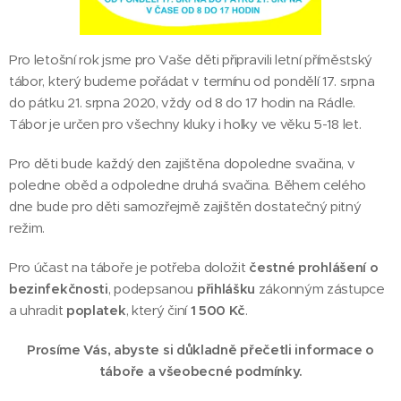
Pro letošní rok jsme pro Vaše děti připravili letní příměstský
tábor, který budeme pořádat v termínu od pondělí 17. srpna
do pátku 21. srpna 2020, vždy od 8 do 17 hodin na Rádle.
Tábor je určen pro všechny kluky i holky ve věku 5-18 let.
Pro děti bude každý den zajištěna dopoledne svačina, v
poledne oběd a odpoledne druhá svačina. Během celého
dne bude pro děti samozřejmě zajištěn dostatečný pitný
režim.
Pro účast na táboře je potřeba doložit
čestné prohlášení o
bezinfekčnosti
, podepsanou
přihlášku
zákonným zástupce
a uhradit
poplatek
, který činí
1 500 Kč
.
Prosíme Vás, abyste si důkladně přečetli informace o
táboře a všeobecné podmínky.