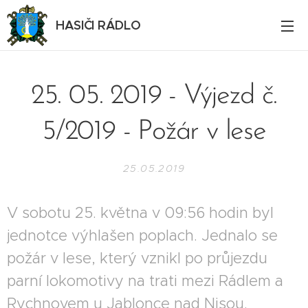
HASIČI RÁDLO
25. 05. 2019 - Výjezd č.
5/2019 - Požár v lese
25.05.2019
V sobotu 25. května v 09:56 hodin byl
jednotce výhlašen poplach. Jednalo se
požár v lese, který vznikl po průjezdu
parní lokomotivy na trati mezi Rádlem a
Rychnovem u Jablonce nad Nisou.