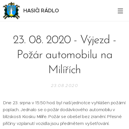
HASIČI RÁDLO
23. 08. 2020 - Výjezd -
Požár automobilu na
Milířích
23.08.2020
Dne 23. srpna v 15:50 hod. byl naší jednotce vyhlášen požární
poplach. Jednalo se o požár dodávkového automobilu v
blízskosti Kiosku Milíře. Požár se obešel bez zranění. Přesné
příčiny vzplanutí vozidla jsou předmětem vyšetřování.