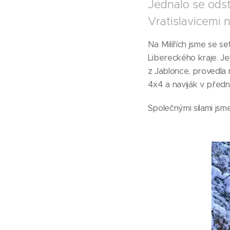
Jednalo se odst
Vratislavicemi 
Na Milířích jsme se s
Libereckého kraje. Je
z Jablonce, provedla
4x4 a naviják v předn
Společnými silami jsme