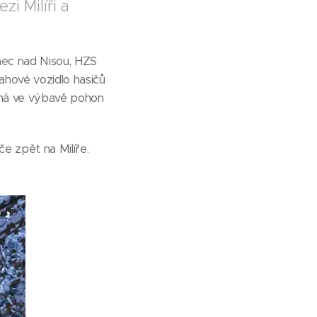
i Milíři a
onec nad Nisou, HZS
ahové vozidlo hasičů
 má ve výbavě pohon
če zpět na Milíře.