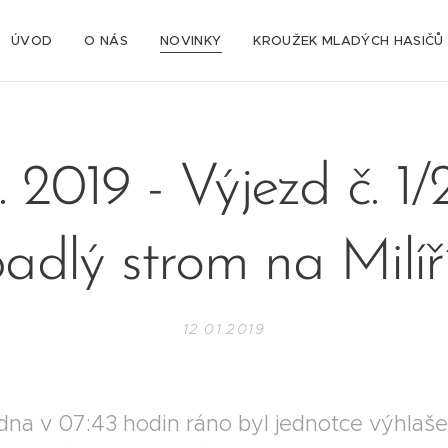
ÚVOD
O NÁS
NOVINKY
KROUŽEK MLADÝCH HASIČŮ
1. 2019 - Výjezd č. 1/
adlý strom na Milíř
12.01.2019
edna v 07:43 hodin ráno byl jednotce výhlaš