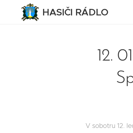
HASIČI RÁDLO
12. 0
Sp
V sobotru 12. l