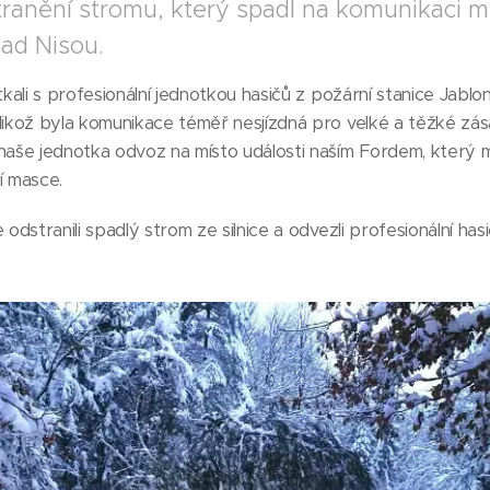
ranění stromu, který spadl na komunikaci mez
nad Nisou.
etkali s profesionální jednotkou hasičů z požární stanice Jabl
likož byla komunikace téměř nesjízdná pro velké a těžké zás
 naše jednotka odvoz na místo události naším Fordem, který
í masce.
 odstranili spadlý strom ze silnice a odvezli profesionální hasi