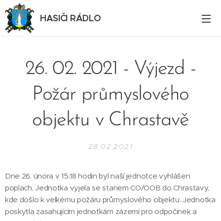
HASIČI RÁDLO
26. 02. 2021 - Výjezd -
Požár průmyslového
objektu v Chrastavě
28.02.2021
Dne 26. února v 15:18 hodin byl naší jednotce vyhlášen
poplach. Jednotka vyjela se stanem CO/OOB do Chrastavy,
kde došlo k velkému požáru průmyslového objektu. Jednotka
poskytla zasahujícím jednotkám zázemí pro odpočinek a