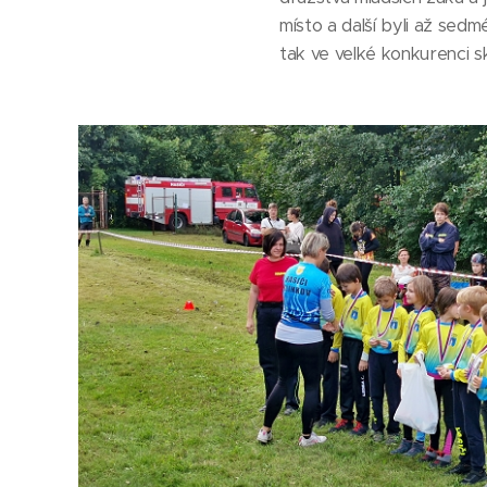
místo a další byli až sedm
tak ve velké konkurenci sko