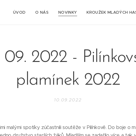
ÚVOD
O NÁS
NOVINKY
KROUŽEK MLADÝCH HA
. 09. 2022 - Pilínkov
plamínek 2022
10.09.2022
i malými spotíky zúčastnili soutěže v Pilínkově. Do boje o me
jedno družstvo starších žáků. Mladším se zadařilo více a tak 