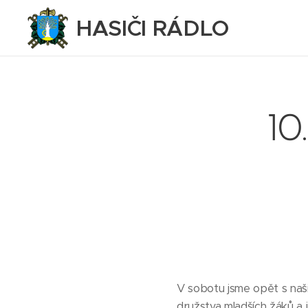
HASIČI RÁDLO
10
V sobotu jsme opět s našim
družstva mladších žáků a 