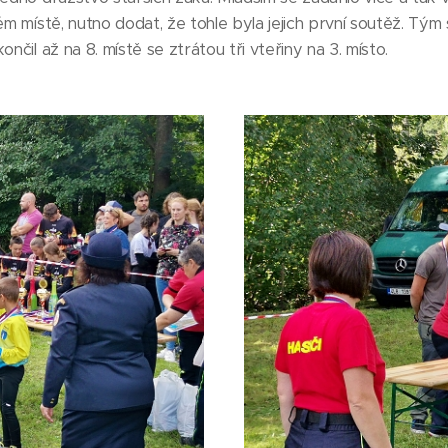
ém místě, nutno dodat, že tohle byla jejich první soutěž. Tým 
nčil až na 8. místě se ztrátou tři vteřiny na 3. místo.