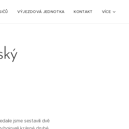
SIČŮ
VÝJEZDOVÁ JEDNOTKA
KONTAKT
VÍCE
ský
daile jsme sestavili dvě
vybojovali krásné druhé